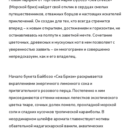
Новый парфюм от торговой марки ByBozo «Sea Breeze»
(Морской бриз) найдет свой отклик в сердцах смелых
путешественников, отважных борцов и настоящих искателей
приключений. Он создан для тех, кто всегда стремится
вперед – к новым открытиям, достижениям и горизонтам, не
останавливаясь на полпути к заветной мечте. Сочетание
цветочных, древесных и мускусных нот в нем позволяет с
уверенностью заявить – он многогранен и совершенно
непредсказуем, как и его владелец.
Начало букета Байбозо «Сиа Бризи» раскрывается
вкраплениями энергичного лимонного сока и
притягательного розового перца. Постепенно к ним
присоединяются оттенки нежных лепестков экзотического
цветка тиаре, сочных долек помело, прохладной морской
соли и сладких кусочков тропической карамболы. В
неординарном шлейфе аромата главенствуют мотивы
обаятельной мадагаскарской ванили, акватических