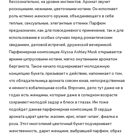
бессознательно, на уровне инстинктов. Аромат звучит
роскошными, нежными, цветочными нотами. Он исполняет
роль истинно женского оружия, объединяющего в себе
теплые, сексуальные, элегантные оттенки. Парфюм
предназначен, как для повседневного применения, так и для
использования в особых случаях перед романтическим
свиданием, деловой встречей, дружеской вечеринкой.
Парфюмерная композиция Alyssa Ashley Musk открывается
яркими цитрусовыми нотами, мягко окутанными ароматом
бергамота. Такое начало подчеркивает молодежную
концепцию букета, призывает к действию, напоминает о том,
что обладательница аромата совсем юная, непосредственная
и немного взбалмошная особа. Впрочем, дело тут даже не в
годах есть женщины, которые даже в солидном возрасте
сохраняют молодой задор и блеск в глазах. Им тоже
подойдет данная парфюмерная композиция. В сердце
аромата царят цветы: жасмин, ирис, иланг-иланг, фиалка и
роза. Этот многоликий цветочный букет подчеркивает
женственность, дарит женщине, выбравшей парфюм, образ