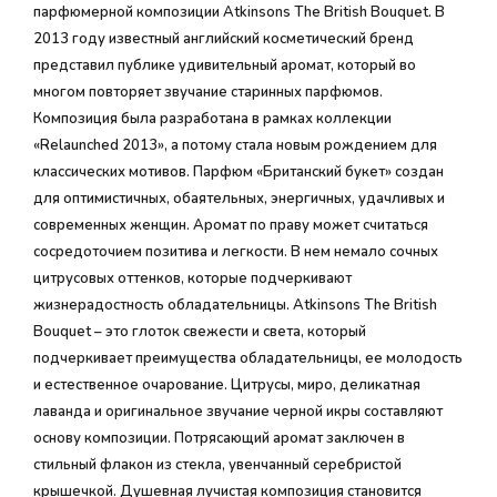
парфюмерной композиции Atkinsons The British Bouquet. В
2013 году известный английский косметический бренд
представил публике удивительный аромат, который во
многом повторяет звучание старинных парфюмов.
Композиция была разработана в рамках коллекции
«Relaunched 2013», а потому стала новым рождением для
классических мотивов. Парфюм «Британский букет» создан
для оптимистичных, обаятельных, энергичных, удачливых и
современных женщин. Аромат по праву может считаться
сосредоточием позитива и легкости. В нем немало сочных
цитрусовых оттенков, которые подчеркивают
жизнерадостность обладательницы. Atkinsons The British
Bouquet – это глоток свежести и света, который
подчеркивает преимущества обладательницы, ее молодость
и естественное очарование. Цитрусы, миро, деликатная
лаванда и оригинальное звучание черной икры составляют
основу композиции. Потрясающий аромат заключен в
стильный флакон из стекла, увенчанный серебристой
крышечкой. Душевная лучистая композиция становится