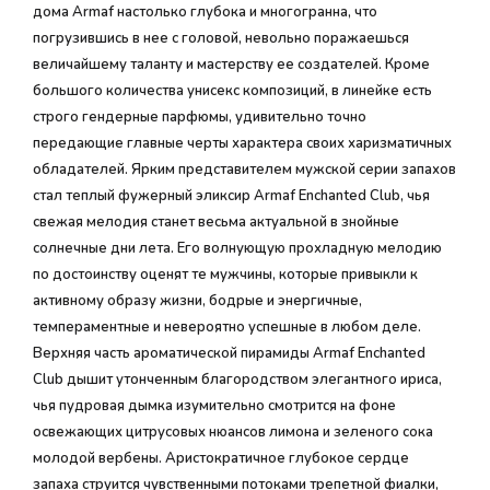
дома Armaf настолько глубока и многогранна, что
погрузившись в нее с головой, невольно поражаешься
величайшему таланту и мастерству ее создателей. Кроме
большого количества унисекс композиций, в линейке есть
строго гендерные парфюмы, удивительно точно
передающие главные черты характера своих харизматичных
обладателей. Ярким представителем мужской серии запахов
стал теплый фужерный эликсир Armaf Enchanted Club, чья
свежая мелодия станет весьма актуальной в знойные
солнечные дни лета. Его волнующую прохладную мелодию
по достоинству оценят те мужчины, которые привыкли к
активному образу жизни, бодрые и энергичные,
темпераментные и невероятно успешные в любом деле.
Верхняя часть ароматической пирамиды Armaf Enchanted
Club дышит утонченным благородством элегантного ириса,
чья пудровая дымка изумительно смотрится на фоне
освежающих цитрусовых нюансов лимона и зеленого сока
молодой вербены. Аристократичное глубокое сердце
запаха струится чувственными потоками трепетной фиалки,