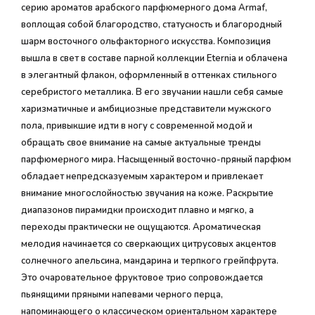
серию ароматов арабского парфюмерного дома Armaf,
воплощая собой благородство, статусность и благородный
шарм восточного ольфакторного искусства. Композиция
вышла в свет в составе парной коллекции Eternia и облачена
в элегантный флакон, оформленный в оттенках стильного
серебристого металлика. В его звучании нашли себя самые
харизматичные и амбициозные представители мужского
пола, привыкшие идти в ногу с современной модой и
обращать свое внимание на самые актуальные тренды
парфюмерного мира. Насыщенный восточно-пряный парфюм
обладает непредсказуемым характером и привлекает
внимание многослойностью звучания на коже. Раскрытие
диапазонов пирамидки происходит плавно и мягко, а
переходы практически не ощущаются. Ароматическая
мелодия начинается со сверкающих цитрусовых акцентов
солнечного апельсина, мандарина и терпкого грейпфрута.
Это очаровательное фруктовое трио сопровождается
пьянящими пряными напевами черного перца,
напоминающего о классическом ориентальном характере