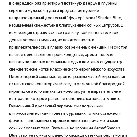
в очередной раз приоткрыл потайную дверцу в глубины
скрытной мужской души и представил публике
непревзойденный древесный “фужер” Armaf Shades Blue,
насыщенный свежестью и благоуханием сочных цитрусов. В
композиции отразились все грани чуткой и пленительной
души восточных мужчин, их влиятельность и
привлекательность в глазах современных женщин. Несмотря
на свое ориентальное происхождение, аромат нельзя
назвать полностью восточным, ведь в нем явно ощущаются
свежие тонкие нотки классического европейского искусства.
Плодотворный союз мастеров из разных частей мира навеки
оставил свой неповторимый след в роскошной благородной
пирамидке этого запаха, демонстрируя те выразительные
контрасты, которые ранее не осмеливался показать никто.
Гармоничный древесный парфюм с мелодичными
цитрусовыми нотками тонет в бурлящих потоках свежести
фруктов, смешанных с пронзительно звонкими мотивами
сочных зеленых трав. Звучание композиции Armaf Shades
Blue стартует с многогранного каскада оттенков бергамота и