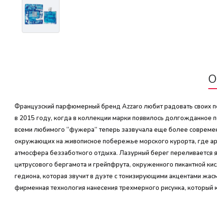
О
Французский парфюмерный бренд Azzaro любит радовать своих п
в 2015 году, когда в коллекции марки появилось долгожданное п
всеми любимого “фужера” теперь зазвучала еще более современн
окружающих на живописное побережье морского курорта, где аро
атмосфера беззаботного отдыха. Лазурный берег переливается я
цитрусового бергамота и грейпфрута, окруженного пикантной ки
гедиона, которая звучит в дуэте с тонизирующими акцентами жас
фирменная технология нанесения трехмерного рисунка, который