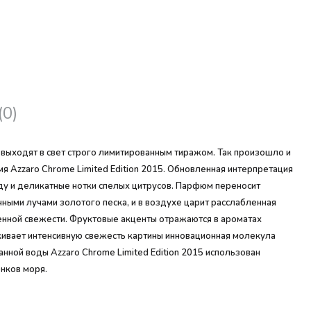
(0)
ыходят в свет строго лимитированным тиражом. Так произошло и
я Azzaro Chrome Limited Edition 2015. Обновленная интерпретация
ду и деликатные нотки спелых цитрусов. Парфюм переносит
ыми лучами золотого песка, и в воздухе царит расслабленная
енной свежести. Фруктовые акценты отражаются в ароматах
кивает интенсивную свежесть картины инновационная молекула
нной воды Azzaro Chrome Limited Edition 2015 использован
нков моря.