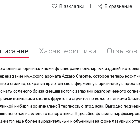
В закладки
В сравнение
писание
Характеристики
Отзывов 
оклонников оригинальными фланкерами популярных изданий, которые в
ереиздание мужского аромата Azzaro Chrome, которое теперь носит им
о и стильно, сохранив при этом свою фирменную арктическую прохла
маты соленого бриза смешиваются с запахами разгоряченного солнечн
ркими вспышками спелых фруктов и струится по коже оттенками блаж
слинкой имбиря и оригинальной терпкостью ягод асаи. Выгодно подчер
минового чая и зеленого папоротника. В дизайне флакона парфюмирова
 кажется еще более выразительным и объемным на фоне лазурных отте