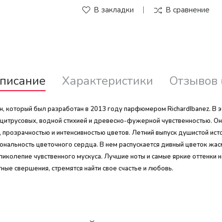
В закладки
В сравнение
писание
Характеристики
Отзывов 
н, который был разработан в 2013 году парфюмером RichardIbanez. В 
 цитрусовых, водной стихией и древесно-фужерной чувственностью. О
прозрачностью и интенсивностью цветов. Летний выпуск душистой исто
иональность цветочного сердца. В нем распускается дивный цветок жас
иколепие чувственного мускуса. Лучшие ноты и самые яркие оттенки 
ые свершения, стремятся найти свое счастье и любовь.