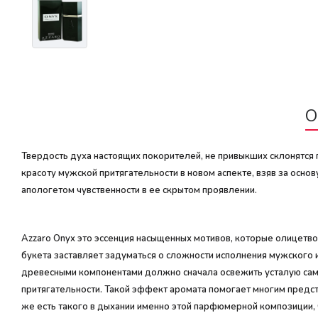
О
Твердость духа настоящих покорителей, не привыкших склонятся 
красоту мужской притягательности в новом аспекте, взяв за осно
апологетом чувственности в ее скрытом проявлении.
Azzaro Onyx это эссенция насыщенных мотивов, которые олицетво
букета заставляет задуматься о сложности исполнения мужского 
древесными компонентами должно сначала освежить усталую само
притягательности. Такой эффект аромата помогает многим предст
же есть такого в дыхании именно этой парфюмерной композиции,