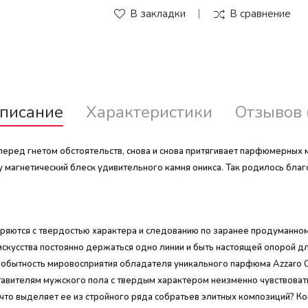
В закладки
В сравнение
писание
Характеристики
Отзывов 
перед гнетом обстоятельств, снова и снова притягивает парфюмерных 
ву магнетический блеск удивительного камня оникса. Так родилось бл
ряются с твердостью характера и следованию по заранее продуманном
искусства постоянно держаться одно линии и быть настоящей опорой д
бытность мировосприятия обладателя уникального парфюма Azzaro On
авителям мужского пола с твердым характером неизменно чувствовать 
 что выделяет ее из стройного ряда собратьев элитных композиций? 