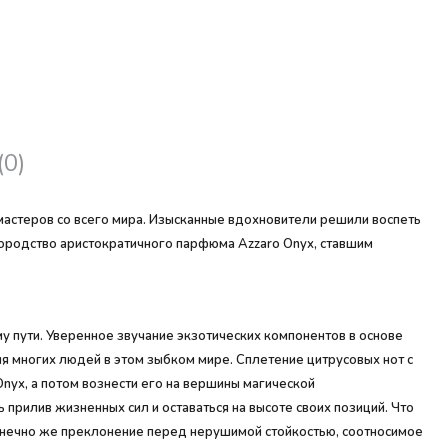
(0)
мастеров со всего мира. Изысканные вдохновители решили воспеть
агородство аристократичного парфюма Azzaro Onyx, ставшим
у пути. Уверенное звучание экзотических компонентов в основе
ля многих людей в этом зыбком мире. Сплетение цитрусовых нот с
yx, а потом вознести его на вершины магической
прилив жизненных сил и оставаться на высоте своих позиций. Что
Конечно же преклонение перед нерушимой стойкостью, соотносимое