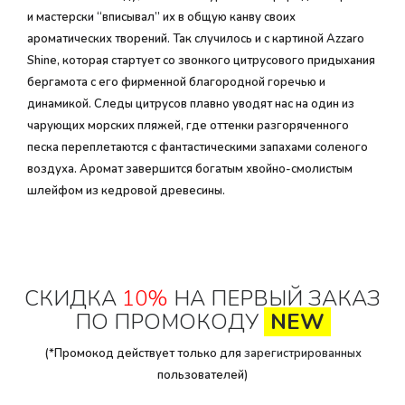
и мастерски “вписывал” их в общую канву своих
ароматических творений. Так случилось и с картиной Azzaro
Shine, которая стартует со звонкого цитрусового придыхания
бергамота с его фирменной благородной горечью и
динамикой. Следы цитрусов плавно уводят нас на один из
чарующих морских пляжей, где оттенки разгоряченного
песка переплетаются с фантастическими запахами соленого
воздуха. Аромат завершится богатым хвойно-смолистым
шлейфом из кедровой древесины.
СКИДКА
10%
НА ПЕРВЫЙ ЗАКАЗ
ПО ПРОМОКОДУ
NEW
(*Промокод действует только для
зарегистрированных
пользователей)