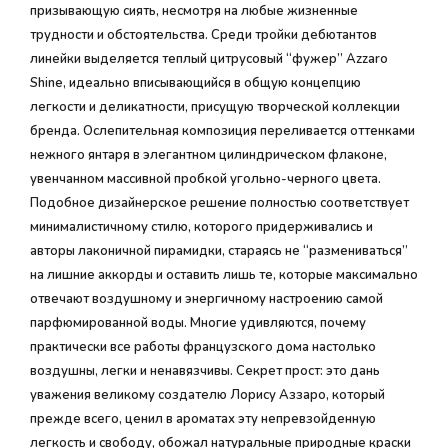
призывающую сиять, несмотря на любые жизненные
трудности и обстоятельства. Среди тройки дебютантов
линейки выделяется теплый цитрусовый “фужер” Azzaro
Shine, идеально вписывающийся в общую концепцию
легкости и деликатности, присущую творческой коллекции
бренда. Ослепительная композиция переливается оттенками
нежного янтаря в элегантном цилиндрическом флаконе,
увенчанном массивной пробкой угольно-черного цвета.
Подобное дизайнерское решение полностью соответствует
минималистичному стилю, которого придерживались и
авторы лаконичной пирамидки, стараясь не “размениваться”
на лишние аккорды и оставить лишь те, которые максимально
отвечают воздушному и энергичному настроению самой
парфюмированной воды. Многие удивляются, почему
практически все работы французского дома настолько
воздушны, легки и ненавязчивы. Секрет прост: это дань
уважения великому создателю Лорису Аззаро, который
прежде всего, ценил в ароматах эту непревзойденную
легкость и свободу, обожал натуральные природные краски