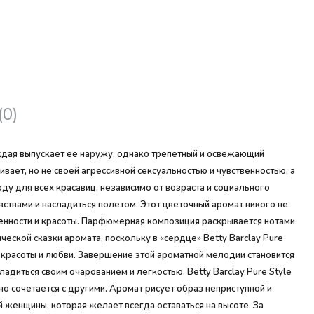
(0)
ждая выпускает ее наружу, однако трепетный и освежающий
вает, но не своей агрессивной сексуальностью и чувственностью, а
ду для всех красавиц, независимо от возраста и социального
вствами и насладиться полетом. Этот цветочный аромат никого не
венности и красоты. Парфюмерная композиция раскрывается нотами
еской сказки аромата, поскольку в «сердце» Betty Barclay Pure
красоты и любви. Завершение этой ароматной мелодии становится
адиться своим очарованием и легкостью. Betty Barclay Pure Style
 сочетается с другими. Аромат рисует образ неприступной и
 женщины, которая желает всегда оставаться на высоте. За