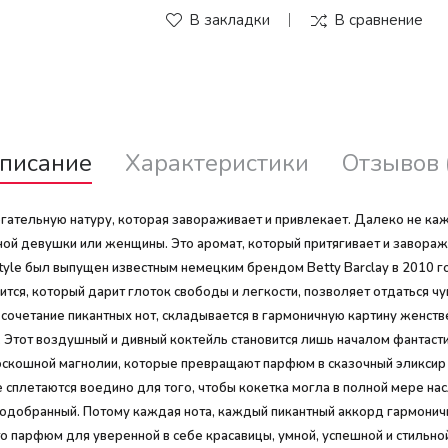
В закладки
В сравнение
писание
Характеристики
Отзывов 
огательную натуру, которая завораживает и привлекает. Далеко не ка
ной девушки или женщины. Это аромат, который притягивает и заворажи
tyle был выпущен известным немецким брендом Betty Barclay в 2010 го
тся, который дарит глоток свободы и легкости, позволяет отдаться чу
сочетание пикантных нот, складывается в гармоничную картину женст
 Этот воздушный и дивный коктейль становится лишь началом фантастич
оскошной магнолии, которые превращают парфюм в сказочный эликсир 
 сплетаются воедино для того, чтобы кокетка могла в полной мере насл
одобранный. Потому каждая нота, каждый пикантный аккорд гармонично
о парфюм для уверенной в себе красавицы, умной, успешной и стильной