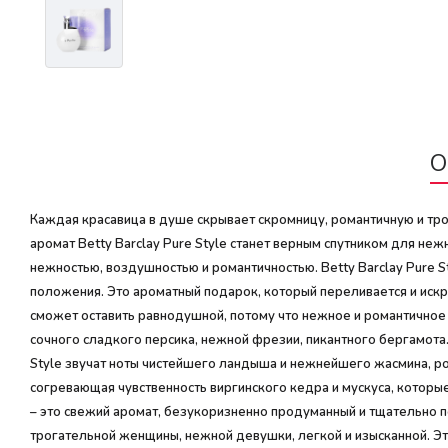
О
Каждая красавица в душе скрывает скромницу, романтичную и тр
аромат Betty Barclay Pure Style станет верным спутником для неж
нежностью, воздушностью и романтичностью. Betty Barclay Pure S
положения. Это ароматный подарок, который переливается и искри
сможет оставить равнодушной, потому что нежное и романтичное 
сочного сладкого персика, нежной фрезии, пикантного бергамота.
Style звучат ноты чистейшего ландыша и нежнейшего жасмина, р
согревающая чувственность виргинского кедра и мускуса, которые
– это свежий аромат, безукоризненно продуманный и тщательно п
трогательной женщины, нежной девушки, легкой и изысканной. Эт