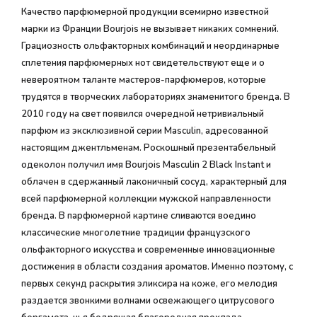
Качество парфюмерной продукции всемирно известной
марки из Франции Bourjois не вызывает никаких сомнений.
Грациозность ольфакторных комбинаций и неординарные
сплетения парфюмерных нот свидетельствуют еще и о
невероятном таланте мастеров-парфюмеров, которые
трудятся в творческих лабораториях знаменитого бренда. В
2010 году на свет появился очередной нетривиальный
парфюм из эксклюзивной серии Masculin, адресованной
настоящим джентльменам. Роскошный презентабельный
одеколон получил имя Bourjois Masculin 2 Black Instant и
облачен в сдержанный лаконичный сосуд, характерный для
всей парфюмерной коллекции мужской направленности
бренда. В парфюмерной картине сливаются воедино
классические многолетние традиции французского
ольфакторного искусства и современные инновационные
достижения в области создания ароматов. Именно поэтому, с
первых секунд раскрытия эликсира на коже, его мелодия
раздается звонкими волнами освежающего цитрусового