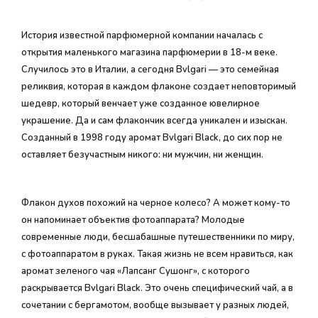
История известной парфюмерной компании началась с
открытия маленького магазина парфюмерии в 18-м веке.
Случилось это в Италии, а сегодня Bvlgari — это семейная
реликвия, которая в каждом флаконе создает неповторимый
шедевр, который венчает уже созданное ювелирное
украшение. Да и сам флакончик всегда уникален и изыскан.
Созданный в 1998 году аромат Bvlgari Black, до сих пор не
оставляет безучастным никого: ни мужчин, ни женщин.
Флакон духов похожий на черное колесо? А может кому-то
он напоминает объектив фотоаппарата? Молодые
современные люди, бесшабашные путешественники по миру,
с фотоаппаратом в руках. Такая жизнь не всем нравиться, как
аромат зеленого чая «Лапсанг Сушонг», с которого
раскрывается Bvlgari Black. Это очень специфический чай, а в
сочетании с бергамотом, вообще вызывает у разных людей,