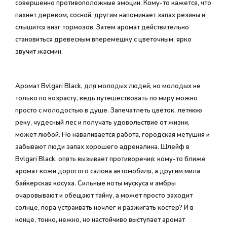
совершенно противоположные эмоции. Кому-то кажется, что
пахнет деревом, сосной, другим напоминает запах резины и
слышится визг тормозов. Затем аромат действительно
становиться древесным вперемешку с цветочным, ярко
звучит жасмин.
Аромат Bvlgari Black, для молодых людей, но молодых не
только по возрасту, ведь путешествовать по миру можно
просто с молодостью в душе. Запечатлеть цветок, летнюю
реку, чудесный лес и получать удовольствие от жизни,
может любой. Но наваливается работа, городская метушня и
забывают люди запах хорошего адреналина. Шлейф в
Bvlgari Black, опять вызывает противоречия: кому-то ближе
аромат кожи дорогого салона автомобиля, а другим мила
байкерская косуха. Сильные ноты мускуса и амбры
очаровывают и обещают тайну, а может просто заходит
солнце, пора устраивать ночлег и разжигать костер? И в
конце, тонко, нежно, но настойчиво выступает аромат