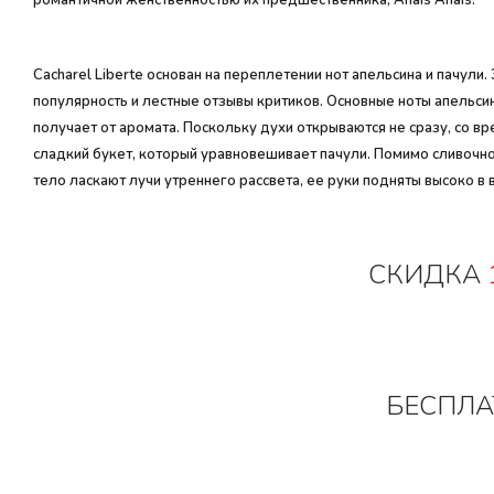
романтичной женственностью их предшественника, Anais Anais.
Cacharel Liberte основан на переплетении нот апельсина и пачул
популярность и лестные отзывы критиков. Основные ноты апельси
получает от аромата. Поскольку духи открываются не сразу, со в
сладкий букет, который уравновешивает пачули. Помимо сливочно
тело ласкают лучи утреннего рассвета, ее руки подняты высоко в 
СКИДКА
БЕСПЛА