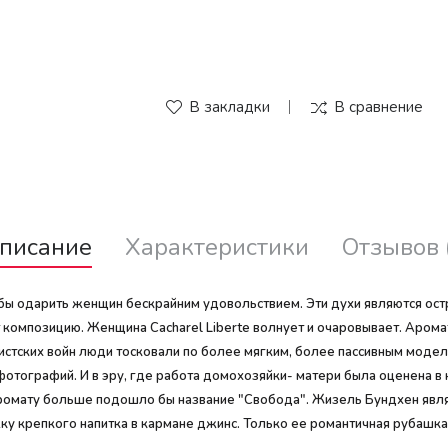
В закладки
В сравнение
писание
Характеристики
Отзывов 
тобы одарить женщин бескрайним удовольствием. Эти духи являются ос
композицию. Женщина Cacharel Liberte волнует и очаровывает. Аром
нистских войн люди тосковали по более мягким, более пассивным мо
у фотографий. И в эру, где работа домохозяйки- матери была оценена 
ромату больше подошло бы название "Свобода". Жизель Бундхен являе
яжку крепкого напитка в кармане джинс. Только ее романтичная рубашк