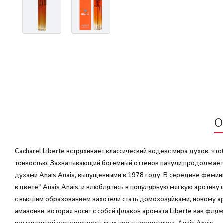
О
Cacharel Liberte встряхивает классический кодекс мира духов, ч
тонкостью. Захватывающий богемный оттенок пачули продолжает 
духами Anais Anais, выпущенными в 1978 году. В середине феми
в цвете" Anais Anais, и влюблялись в популярную мягкую эротик
с высшим образованием захотели стать домохозяйками, новому а
амазонки, которая носит с собой флакон аромата Liberte как фл