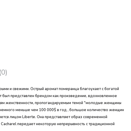
(0)
трыми и свежими. Острый аромат померанца благоухает с богатой
ат был представлен брендом как произведение, вдохновленное
делям женственности, пропогандируемым темой "молодые женщины
в немного меньше чем 100 000$ в год , большое количество женщин
тся лицом Liberte. Она представляет образ современной
а Cacharel передает некоторую непрерывность с традиционной